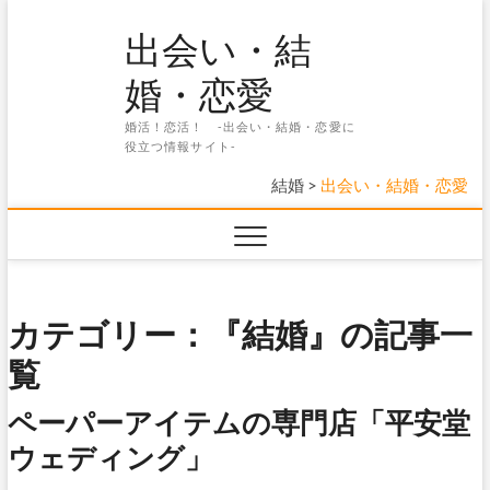
Skip
出会い・結
to
content
婚・恋愛
婚活！恋活！ -出会い・結婚・恋愛に
役立つ情報サイト-
結婚
>
出会い・結婚・恋愛
カテゴリー：『結婚』の記事一
覧
ペーパーアイテムの専門店「平安堂
ウェディング」