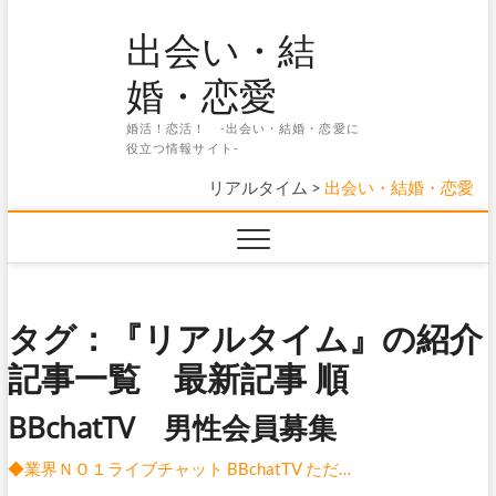
Skip
出会い・結
to
content
婚・恋愛
婚活！恋活！ -出会い・結婚・恋愛に
役立つ情報サイト-
リアルタイム
>
出会い・結婚・恋愛
タグ：『リアルタイム』の紹介
記事一覧 最新記事 順
BBchatTV 男性会員募集
◆業界ＮＯ１ライブチャット BBchatTV ただ…