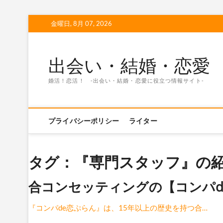
Skip
金曜日, 8月 07, 2026
to
content
出会い・結婚・恋愛
婚活！恋活！ -出会い・結婚・恋愛に役立つ情報サイト-
プライバシーポリシー
ライター
タグ：『専門スタッフ』の紹
合コンセッティングの【コンパd
『コンパde恋ぷらん』は、15年以上の歴史を持つ合…