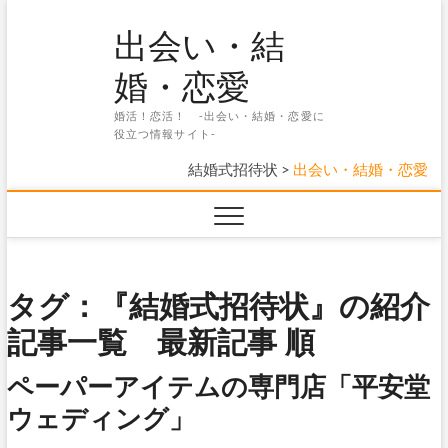
Skip
出会い・結
to
content
婚・恋愛
婚活！恋活！ -出会い・結婚・恋愛に
役立つ情報サイト-
結婚式招待状
>
出会い・結婚・恋愛
タグ：『結婚式招待状』の紹介
記事一覧 最新記事 順
ペーパーアイテムの専門店「平安堂
ウェディング」