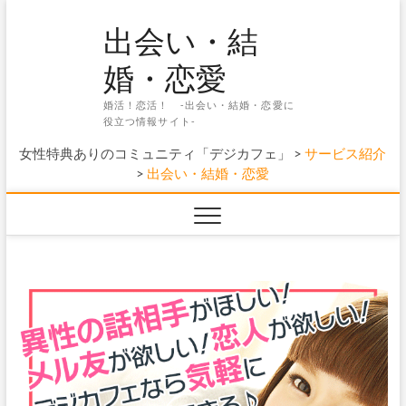
Skip
出会い・結
to
content
婚・恋愛
婚活！恋活！ -出会い・結婚・恋愛に
役立つ情報サイト-
女性特典ありのコミュニティ「デジカフェ」
>
サービス紹介
>
出会い・結婚・恋愛