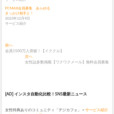
PCMAX会員募集 あらゆる
きっかけ相手と！
2023年12月9日
サービス紹介
投
過
前へ
去
会員1500万人突破！【イククル】
稿
の
次
次へ
ナ
投
の
女性誌多数掲載【ワクワクメール】無料会員募集
稿:
投
ビ
稿:
ゲ
ー
シ
[AD]
インスタ自動化比較！SNS最新ニュース
ョ
ン
女性特典ありのコミュニティ「デジカフェ」
>
サービス紹介