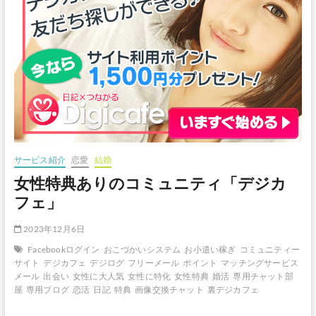
サービス紹介
恋愛
結婚
女性特典ありのコミュニティ「デジカ
フェ」
2023年12月6日
Facebookログイン
おこづかいシステム
お小遣い稼ぎ
コミュニティー
サイト
デジカフェ
デジログ
フリーメール
ポイント
マッチングサービス
メール
出会い
女性に大人気
女性に特化
女性特典
婚活
専用チャット部
屋
専用ブログ
恋活
日記
特典
画像交換チャット
裏デジカフェ