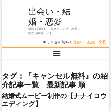
Skip
出会い・結
to
content
婚・恋愛
婚活！恋活！ -出会い・結婚・恋愛に
役立つ情報サイト-
キャンセル無料
>
出会い・結婚・恋愛
タグ：『キャンセル無料』の紹
介記事一覧 最新記事 順
結婚式ムービー制作の【ナナイロウ
エディング】