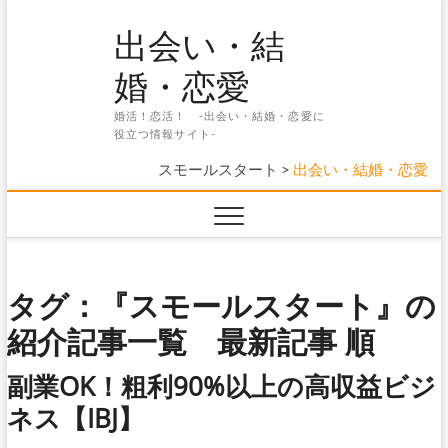
Skip
出会い・結
to
content
婚・恋愛
婚活！恋活！ -出会い・結婚・恋愛に
役立つ情報サイト-
スモールスタート
>
出会い・結婚・恋愛
タグ：『スモールスタート』の
紹介記事一覧 最新記事 順
副業OK！粗利90%以上の高収益ビジ
ネス【IBJ】