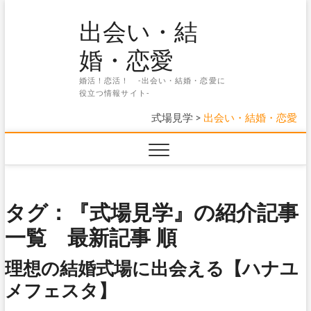
Skip
出会い・結
to
content
婚・恋愛
婚活！恋活！ -出会い・結婚・恋愛に
役立つ情報サイト-
式場見学
>
出会い・結婚・恋愛
タグ：『式場見学』の紹介記事
一覧 最新記事 順
理想の結婚式場に出会える【ハナユ
メフェスタ】