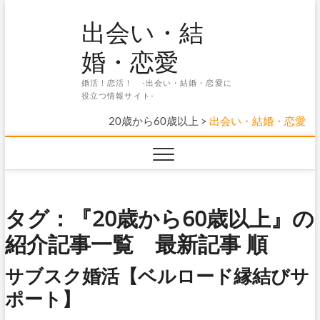
Skip
出会い・結
to
content
婚・恋愛
婚活！恋活！ -出会い・結婚・恋愛に
役立つ情報サイト-
20歳から60歳以上
>
出会い・結婚・恋愛
タグ：『20歳から60歳以上』の
紹介記事一覧 最新記事 順
サブスク婚活【ベルロード縁結びサ
ポート】